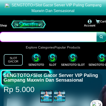
SENGTOTO⚡Slot Gacor Server VIP Paling Gampang
Maxwin Dan Sensasional
Cart
Shop
Account
Explore Categories
Popular Products
SLOT
GACOR
SENGTOTO
SLOT
SENGTOTO SLOT
SENGTOTO 
SENGTOTO⚡Slot Gacor Server VIP Paling
Gampang Maxwin Dan Sensasional
Rp 5.000
`2